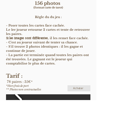
156 photos
(format carte de tarot)
Règle du du jeu :
- Poser toutes les cartes face cachée.
Le 1er joueur retourne 2 cartes et tente de retrouver
les paires
.
Si les images sont différentes
, il les remet face cachée.
- C'est au joueur suivant de tenter sa chance.
- S'il trouve 2 photos identiques : il les gagne et
continue de jouer.
- La partie est terminée quand toutes les paires ont
été trouvées. Le gagnant est le joueur qui
comptabilise le plus de cartes.
Tarif
:
*
78 paires
: 35€
*Hors frais de port
Acheter
**
Photos non contractuelles