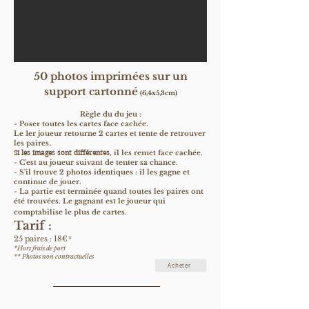
50 photos imprimées sur un
support cartonné
(6,4x5,3cm)
Règle du du jeu :
- Poser toutes les cartes face cachée.
Le 1er joueur retourne 2 cartes et tente de retrouver
les paires
.
Si les images sont différentes
, il les remet face cachée.
- C'est au joueur suivant de tenter sa chance.
- S'il trouve 2 photos identiques : il les gagne et
continue de jouer.
- La partie est terminée quand toutes les paires ont
été trouvées. Le gagnant est le joueur qui
comptabilise le plus de cartes.
Tarif
:
*
25 paires
: 18€
*Hors frais de port
**
Photos non contractuelles
Acheter
_______________________________