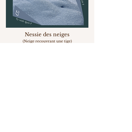
Nessie des neiges
(Neige recouvrant une tige)
Entre 2 confinements, un
bou
r
geon masqué
(un très jeune bourgeon
)