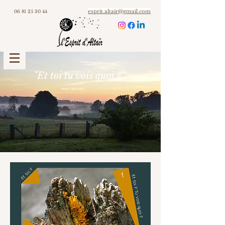
esprit.altair@gmail.com
06 81 25 30 44
"Et toi tu vois quoi ?"
"vivez l'instant..."