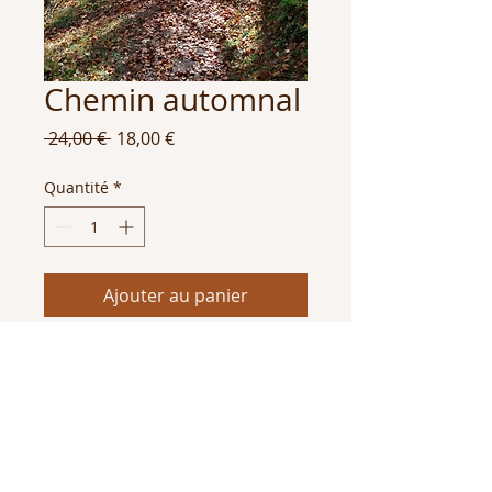
Chemin automnal
Prix
Prix
 24,00 € 
18,00 €
original
promotionnel
Quantité
*
Ajouter au panier
Puzzle 266 pièces