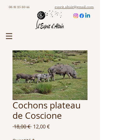
esprit.altair@gmail.com
06 81 25 30 44
Cochons plateau
de Coscione
Prix
Prix
 18,00 € 
12,00 €
original
promotionnel