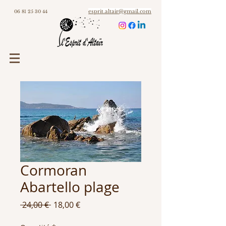
esprit.altair@gmail.com
06 81 25 30 44
Cormoran
Abartello plage
Prix
Prix
 24,00 € 
18,00 €
original
promotionnel