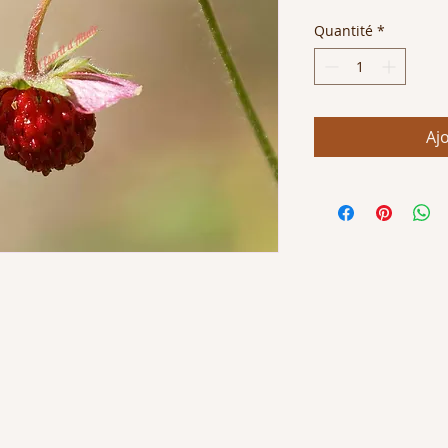
original
p
Quantité
*
Aj