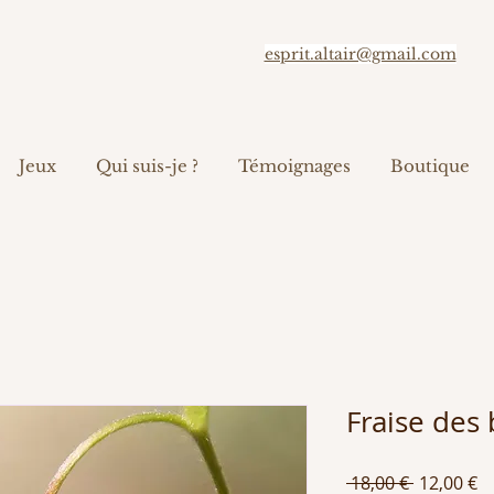
esprit.altair@gmail.com
Jeux
Qui suis-je ?
Témoignages
Boutique
Fraise des 
Prix
Pr
 18,00 € 
12,00 €