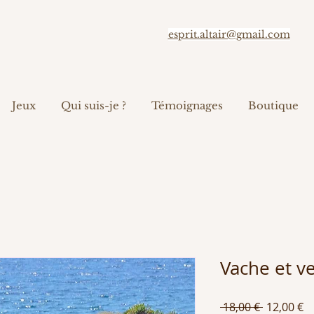
esprit.altair@gmail.com
Jeux
Qui suis-je ?
Témoignages
Boutique
Vache et v
Prix
Pr
 18,00 € 
12,00 €