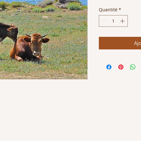
original
p
Quantité
*
Aj